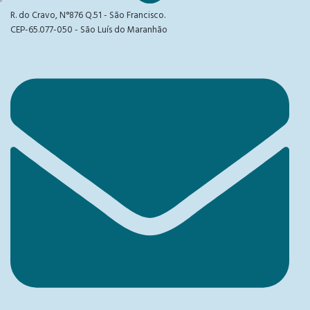
R. do Cravo, N°876 Q.51 - São Francisco.
CEP-65.077-050 - São Luís do Maranhão