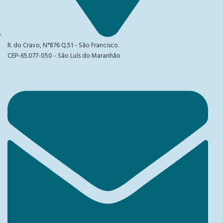
R. do Cravo, N°876 Q.51 - São Francisco.
CEP-65.077-050 - São Luís do Maranhão