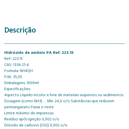
Descrição
Hidróxido de amônio PA Ref: 223.15
Ref.: 223.15
CAS: 1336-21-6
Formula: NH4QH
P.M.: 35,05
Embalagens: 1000ml
Especificações:
Aspecto Líquido incolor e livre de materiais suspensos ou sedimentos.
Dosagem (como NH3) … Mín. 24,0 o/o Substâncias que reduzem
permanganato Passa o teste
Limite máximo de impurezas:
Resíduo após ignição 0,002 o/o
Dióxido de carbono (C02) 0,002 o/o