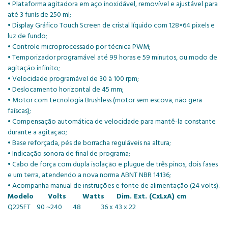
• Plataforma agitadora em aço inoxidável, removível e ajustável para
até 3 funís de 250 ml;
• Display Gráfico Touch Screen de cristal líquido com 128×64 pixels e
luz de fundo;
• Controle microprocessado por técnica PWM;
• Temporizador programável até 99 horas e 59 minutos, ou modo de
agitação infinito;
• Velocidade programável de 30 à 100 rpm;
• Deslocamento horizontal de 45 mm;
• Motor com tecnologia Brushless (motor sem escova, não gera
faíscas);
• Compensação automática de velocidade para mantê-la constante
durante a agitação;
• Base reforçada, pés de borracha reguláveis na altura;
• Indicação sonora de final de programa;
• Cabo de força com dupla isolação e plugue de três pinos, dois fases
e um terra, atendendo a nova norma ABNT NBR 14136;
• Acompanha manual de instruções e fonte de alimentação (24 volts).
Modelo Volts Watts Dim. Ext. (CxLxA) cm
Q225FT 90 ~240 48 36 x 43 x 22