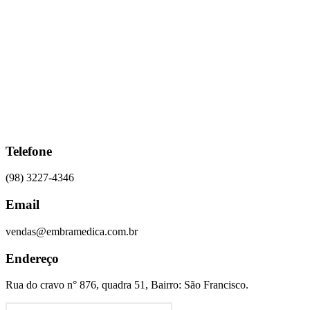
Ir
para
o
conteúdo
Telefone
(98) 3227-4346
Email
vendas@embramedica.com.br
Endereço
Rua do cravo n° 876, quadra 51, Bairro: São Francisco.