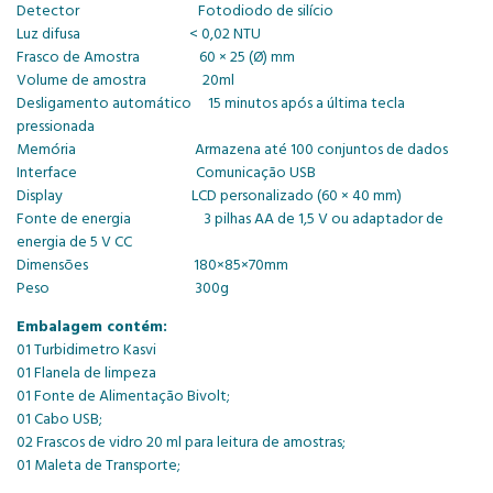
Detector Fotodiodo de silício
Luz difusa < 0,02 NTU
Frasco de Amostra 60 × 25 (Ø) mm
Volume de amostra 20ml
Desligamento automático 15 minutos após a última tecla
pressionada
Memória Armazena até 100 conjuntos de dados
Interface Comunicação USB
Display LCD personalizado (60 × 40 mm)
Fonte de energia 3 pilhas AA de 1,5 V ou adaptador de
energia de 5 V CC
Dimensões 180×85×70mm
Peso 300g
Embalagem contém:
01 Turbidimetro Kasvi
01 Flanela de limpeza
01 Fonte de Alimentação Bivolt;
01 Cabo USB;
02 Frascos de vidro 20 ml para leitura de amostras;
01 Maleta de Transporte;