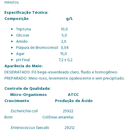
minutos.
Especificação Técnica:
Composição g/L
Triptona 10,0
Glicose 5,0
Amido 2,0
Púrpura de Bromocresol 0,04
Agar 15,0
pH Final 7,2 ± 0,2
Aparência do Meio:
DESIDRATADO: Pó bege-esverdeado claro, fluido e homogêneo.
PREPARADO: Meio roxo, levemente opalescente e sem precipitado.
Controle de Qualidade:
Micro-Organismos ATCC
Crescimento Produção de Ácido
Escherichia coli
25922
Bom Colônias amarelas
Enterococcus faecalis
29212