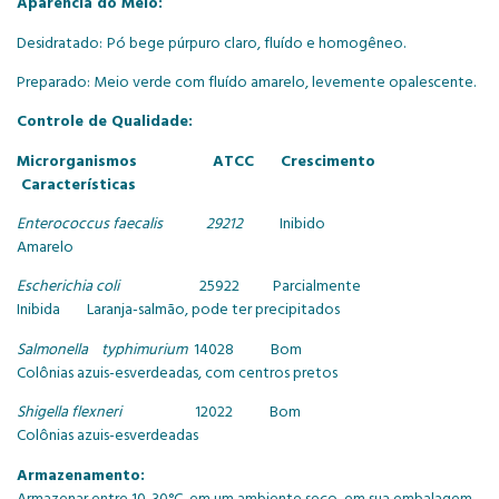
Aparência do Meio:
Desidratado:
Pó bege púrpuro claro, fluído e homogêneo.
Preparado: Meio verde com fluído amarelo, levemente opalescente.
Controle de Qualidade:
Microrganismos ATCC Crescimento
Características
Enterococcus faecalis 29212
Inibido
Amarelo
Escherichia coli
25922 Parcialmente
Inibida Laranja-salmão, pode ter precipitados
Salmonella typhimurium
14028 Bom
Colônias azuis-esverdeadas, com centros pretos
Shigella flexneri
12022 Bom
Colônias azuis-esverdeadas
Armazenamento:
Armazenar entre 10-30°C, em um ambiente seco, em sua embalagem