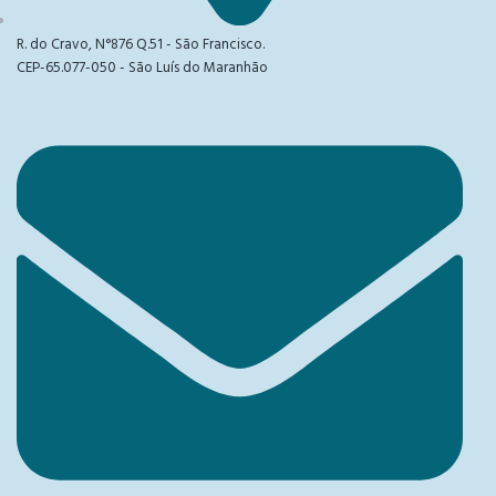
R. do Cravo, N°876 Q.51 - São Francisco.
CEP-65.077-050 - São Luís do Maranhão