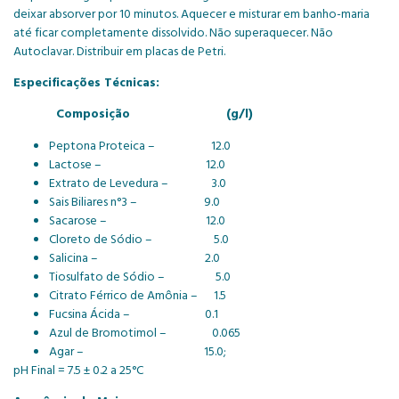
deixar absorver por 10 minutos. Aquecer e misturar em banho-maria
até ficar completamente dissolvido. Não superaquecer. Não
Autoclavar. Distribuir em placas de Petri.
Especificações Técnicas:
Composição (g/l)
Peptona Proteica – 12.0
Lactose – 12.0
Extrato de Levedura – 3.0
Sais Biliares n°3 – 9.0
Sacarose – 12.0
Cloreto de Sódio – 5.0
Salicina – 2.0
Tiosulfato de Sódio – 5.0
Citrato Férrico de Amônia – 1.5
Fucsina Ácida – 0.1
Azul de Bromotimol – 0.065
Agar – 15.0;
pH Final = 7.5 ± 0.2 a 25°C