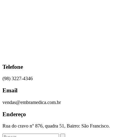
Ir
para
o
conteúdo
Telefone
(98) 3227-4346
Email
vendas@embramedica.com.br
Endereço
Rua do cravo n° 876, quadra 51, Bairro: São Francisco.